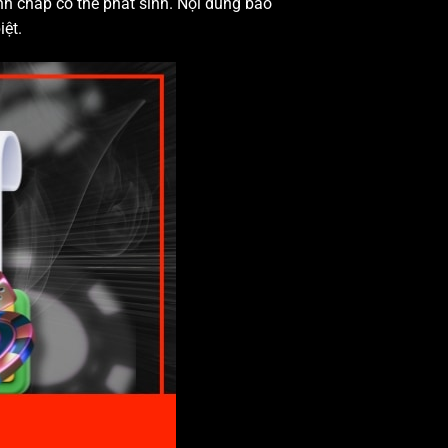
anh chấp có thể phát sinh. Nội dung bao
iệt.