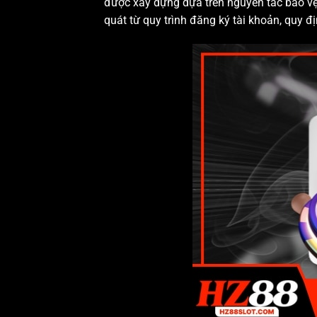
được xây dựng dựa trên nguyên tắc bảo vệ q
quát từ quy trình đăng ký tài khoản, quy đị