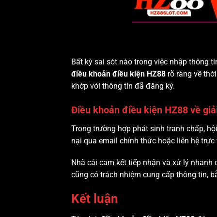
Bất kỳ sai sót nào trong việc nhập thông t
điều khoản điều kiện HZ88
rõ ràng về thờ
khớp với thông tin đã đăng ký.
Điều khoản điều kiện HZ88 về giải
Trong trường hợp phát sinh tranh chấp, hộ
nại qua email chính thức hoặc liên hệ trự
Nhà cái cam kết tiếp nhận và xử lý nhanh c
cũng có trách nhiệm cung cấp thông tin, b
Kết luận