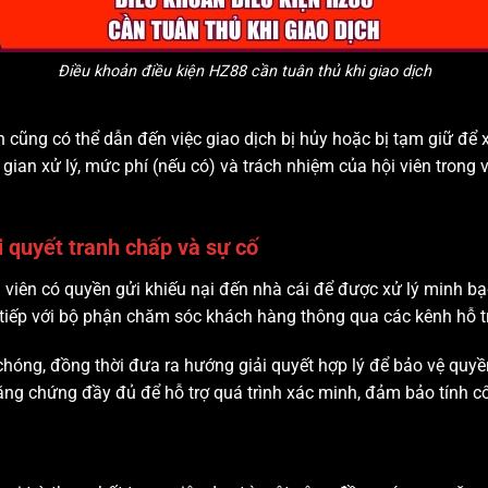
Điều khoản điều kiện HZ88 cần tuân thủ khi giao dịch
in cũng có thể dẫn đến việc giao dịch bị hủy hoặc bị tạm giữ để
i gian xử lý, mức phí (nếu có) và trách nhiệm của hội viên tron
 quyết tranh chấp và sự cố
i viên có quyền gửi khiếu nại đến nhà cái để được xử lý minh bạ
c tiếp với bộ phận chăm sóc khách hàng thông qua các kênh hỗ 
hóng, đồng thời đưa ra hướng giải quyết hợp lý để bảo vệ quyền
ằng chứng đầy đủ để hỗ trợ quá trình xác minh, đảm bảo tính c