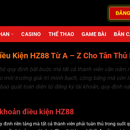
ĐĂNG
PHAN
CASINO
THỂ THAO
GAME BÀI
BẮN C
iều Kiện HZ88 Từ A – Z Cho Tân Thủ
bộ quy định bắt buộc mà tất cả thành viên cần nắm r
o môi trường giải trí minh bạch, công bằng mà còn l
bao quát toàn diện từ đăng ký tài khoản, quy định nạ
u khoản điều kiện HZ88
y định nền tảng mà tất cả thành viên phải tuân thủ trong suốt 