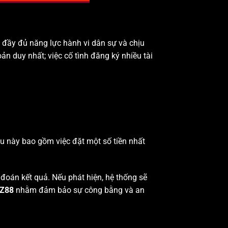
có đầy đủ năng lực hành vi dân sự và chịu
n duy nhất; việc cố tình đăng ký nhiều tài
ều này bao gồm việc đặt một số tiền nhất
oán kết quả. Nếu phát hiện, hệ thống sẽ
HZ88
nhằm đảm bảo sự công bằng và an