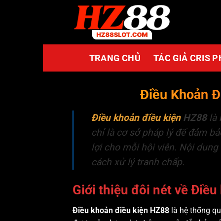
Bỏ
qua
nội
dung
TRANG CHỦ
TÁC GIẢ CRIS 
Điều Khoản Đ
Điều khoản điều kiện
HZ88
là 
chỉ là cơ sở pháp lý để đảm bả
lợi cho mỗi hội viên. Nội dung 
cách xử lý tranh chấp.
Giới thiệu đôi nét về Điề
Điều khoản điều kiện HZ88
là hệ thống qu