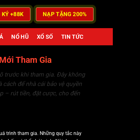
 KÝ +88K
NẠP TẶNG 200%
Á
NỔ HŨ
XỔ SỐ
TIN TỨC
 Mới Tham Gia
õ trước khi tham gia. Đây không
à cách để nhà cái bảo vệ quyền
p – rút tiền, đặt cược, cho đến
quá trình tham gia. Những quy tắc này