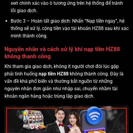
seri chính xác vào ô tương ứng trên hệ thống để tránh
lỗi giao dịch.
Bước 3 – Hoàn tất giao dịch: Nhấn “Nạp tiền ngay”, hệ
thống sẽ xử lý, cộng tiền vào tài khoản HZ88 sau khi xác
minh thành công.
Nguyên nhân và cách xử lý khi nạp tiền HZ88
không thanh công
Khi tham gia giao dịch, không ít người chơi đôi lúc gặp
phải tình huống
nạp tiền HZ88
không thành công. Đây là
vấn đề khá phổ biến và thường bắt nguồn từ những
nguyên nhân đơn giản như nhập sai, chuyển nhầm tài
khoản ngân hàng hoặc trùng lặp giao dịch.