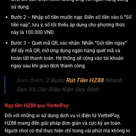
sử dụng.
Bước 2 – Nhập số tiền muốn nạp: Điền số tiền vào ô “Số
tiền nạp”, lưu ý, số tối thiểu áp dụng cho phương thức
này là 100.000 VNĐ.
Bước 3 – Quét mã QR, xác nhận: Nhấn “Gửi tiền ngay”
để lấy mã QR, mở ứng dụng ngân hàng quét mã và
hoàn tất thanh toán. Hệ thống sẽ cộng vào tài khoản
ngay sau khi giao dịch thành công.
Xem thêm:
2 Bước
Rút Tiền HZ88
Nhanh
Gọn Và Các Điều Kiện Quy Định
Nạp tiền HZ88 qua ViettelPay
Đối với những ai sử dụng dịch vụ ví điện tử ViettelPay,
HZ88 mang đến giải pháp đơn giản và cực kỳ an toàn.
Người chơi có thể thực hiện chỉ trong vài phút mà không lo