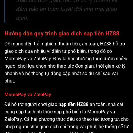
thao tác đơn giản, tốc độ xử lý nhanh và
đảm bảo an toàn tuyệt đối cho mọi giao
dịch.
Hướng dẫn quy trình giao dịch nạp tiền HZ88
Để mang đến trải nghiệm thuận tiện, an toàn, HZ88 hỗ trợ
giao dịch qua nhiều ví điện tử phổ biến, trong đó có
MomoPay và ZaloPay. Đây là hai phương thức được nhiều
người chơi lựa chọn nhờ thao tác đơn giản, thời gian xử lý
nhanh và hệ thống tự động cập nhật số dư chỉ sau vài
phút.
MomoPay và ZaloPay
Để hỗ trợ người chơi giao
nạp tiền HZ88
an toàn, nhà cái
cung cấp hai hình thức nạp phổ biến là MomoPay và
ZaloPay. Cả hai phương thức đều có thao tác tương tự, cho
phép người chơi giao dịch chỉ trong vài phút, hệ thống sẽ tự