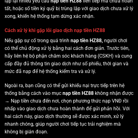
lặp lại nhiều yêu cầu
nạp tiền HZ88
liên tiếp mà chưa hoàn
tất, hoặc số tiền ký quỹ bị trùng lặp với giao dịch chưa xử lý
xong, khiến hệ thống tạm dừng xác nhận.
Cách xử lý khi gặp lỗi giao dịch nạp tiền HZ88
Nếu gặp sự cố trong quá trình
nạp tiền HZ88,
người chơi
có thể chủ động xử lý bằng hai cách đơn giản. Trước tiên,
hãy liên hệ bộ phận chăm sóc khách hàng (CSKH) và cung
cấp đầy đủ thông tin giao dịch như số phiếu, thời gian và
mức đã nạp để hệ thống kiểm tra và xử lý.
Ngoài ra, bạn cũng có thể gửi khiếu nại trực tiếp trên hệ
thống bằng cách vào mục
nạp tiền HZ88
không nhận được
→ Nạp tiền chưa đến nơi, chọn phương thức nạp VNĐ rồi
nhấp vào giao dịch chưa hoàn thành để gửi phản hồi. Với
hai cách này, giao dịch thường sẽ được xác minh, xử lý
nhanh chóng, giúp người chơi tiếp tục trải nghiệm mà
không bị gián đoạn.